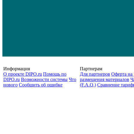
Информация
Партнерам
О проекте DIPO.ru
Помощь по
Для партнеров
Оферта на 
DIPO.ru
Возможности системы
Что
размещения материалов
Ч
нового
Сообщить об ошибке
(F.A.Q.)
Cравнение тариф