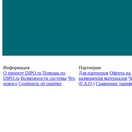
Информация
Партнерам
О проекте DIPO.ru
Помощь по
Для партнеров
Оферта на 
DIPO.ru
Возможности системы
Что
размещения материалов
Ч
нового
Сообщить об ошибке
(F.A.Q.)
Cравнение тариф