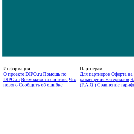
Информация
Партнерам
О проекте DIPO.ru
Помощь по
Для партнеров
Оферта на 
DIPO.ru
Возможности системы
Что
размещения материалов
Ч
нового
Сообщить об ошибке
(F.A.Q.)
Cравнение тариф