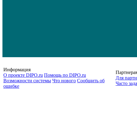
Информация
Партнера
О проекте DIPO.ru
Помощь по DIPO.ru
Для партн
Возможности системы
Что нового
Сообщить об
Часто зад
ошибке