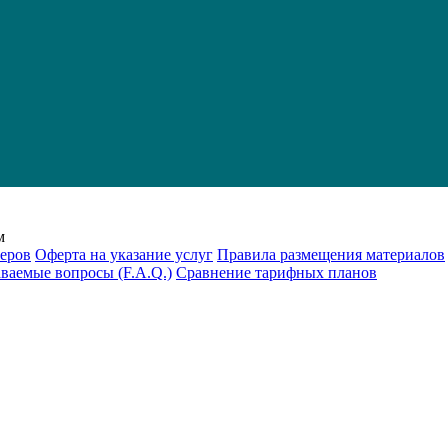
м
еров
Оферта на указание услуг
Правила размещения материалов
аваемые вопросы (F.A.Q.)
Cравнение тарифных планов