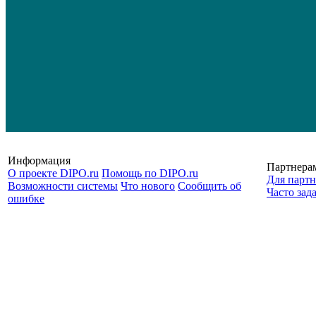
Информация
Партнера
О проекте DIPO.ru
Помощь по DIPO.ru
Для партн
Возможности системы
Что нового
Сообщить об
Часто зад
ошибке