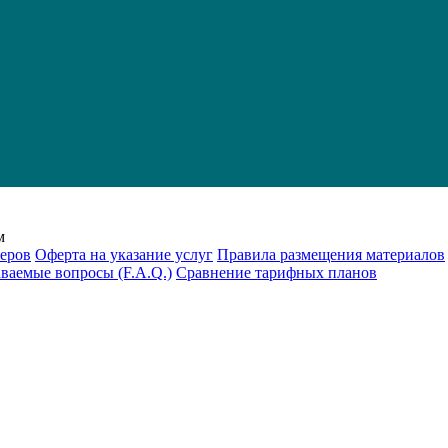
м
еров
Оферта на указание услуг
Правила размещения материалов
аваемые вопросы (F.A.Q.)
Cравнение тарифных планов