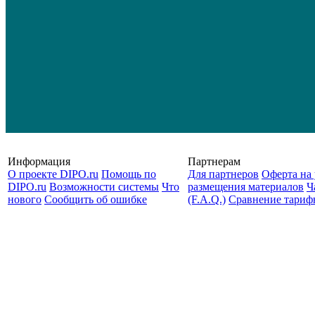
Информация
Партнерам
О проекте DIPO.ru
Помощь по
Для партнеров
Оферта на 
DIPO.ru
Возможности системы
Что
размещения материалов
Ч
нового
Сообщить об ошибке
(F.A.Q.)
Cравнение тариф