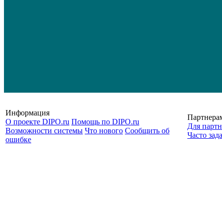
Информация
Партнера
О проекте DIPO.ru
Помощь по DIPO.ru
Для партн
Возможности системы
Что нового
Сообщить об
Часто зад
ошибке