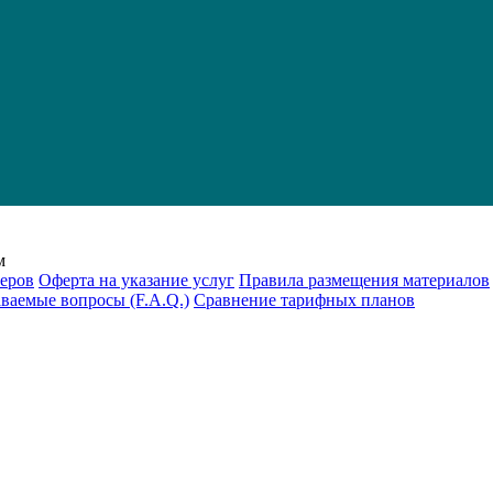
м
еров
Оферта на указание услуг
Правила размещения материалов
аваемые вопросы (F.A.Q.)
Cравнение тарифных планов