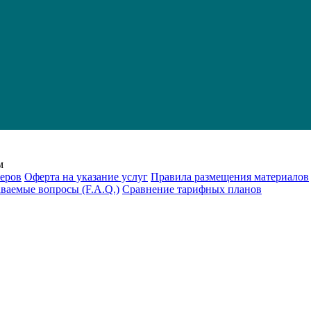
м
еров
Оферта на указание услуг
Правила размещения материалов
аваемые вопросы (F.A.Q.)
Cравнение тарифных планов