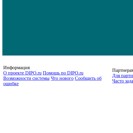
Информация
Партнера
О проекте DIPO.ru
Помощь по DIPO.ru
Для партн
Возможности системы
Что нового
Сообщить об
Часто зад
ошибке