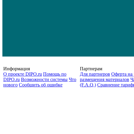
Информация
Партнерам
О проекте DIPO.ru
Помощь по
Для партнеров
Оферта на 
DIPO.ru
Возможности системы
Что
размещения материалов
Ч
нового
Сообщить об ошибке
(F.A.Q.)
Cравнение тариф