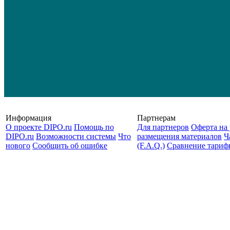
Информация
Партнерам
О проекте DIPO.ru
Помощь по
Для партнеров
Оферта на 
DIPO.ru
Возможности системы
Что
размещения материалов
Ч
нового
Сообщить об ошибке
(F.A.Q.)
Cравнение тариф