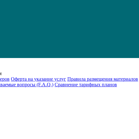
м
еров
Оферта на указание услуг
Правила размещения материалов
аваемые вопросы (F.A.Q.)
Cравнение тарифных планов