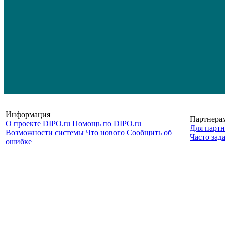
Информация
Партнера
О проекте DIPO.ru
Помощь по DIPO.ru
Для партн
Возможности системы
Что нового
Сообщить об
Часто зад
ошибке