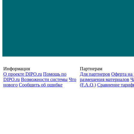
Информация
Партнерам
О проекте DIPO.ru
Помощь по
Для партнеров
Оферта на 
DIPO.ru
Возможности системы
Что
размещения материалов
Ч
нового
Сообщить об ошибке
(F.A.Q.)
Cравнение тариф