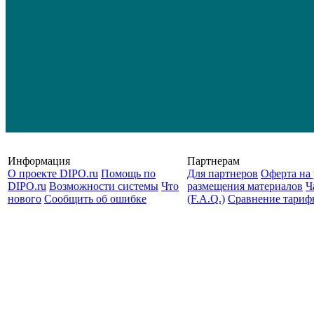
Информация
Партнерам
О проекте DIPO.ru
Помощь по
Для партнеров
Оферта на 
DIPO.ru
Возможности системы
Что
размещения материалов
Ч
нового
Сообщить об ошибке
(F.A.Q.)
Cравнение тариф