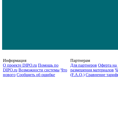
Информация
Партнерам
О проекте DIPO.ru
Помощь по
Для партнеров
Оферта на 
DIPO.ru
Возможности системы
Что
размещения материалов
Ч
нового
Сообщить об ошибке
(F.A.Q.)
Cравнение тариф