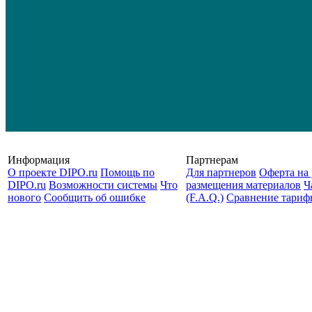
Информация
Партнерам
О проекте DIPO.ru
Помощь по
Для партнеров
Оферта на 
DIPO.ru
Возможности системы
Что
размещения материалов
Ч
нового
Сообщить об ошибке
(F.A.Q.)
Cравнение тариф