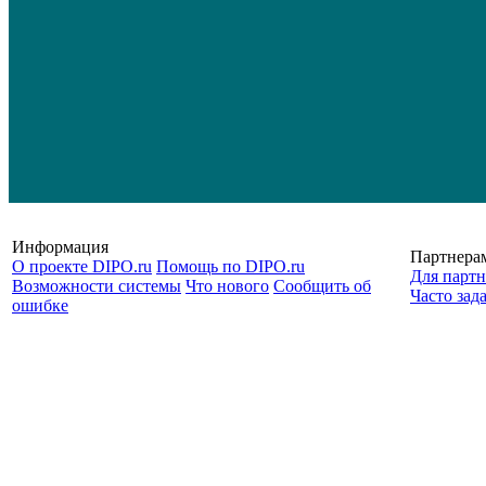
Информация
Партнера
О проекте DIPO.ru
Помощь по DIPO.ru
Для партн
Возможности системы
Что нового
Сообщить об
Часто зад
ошибке