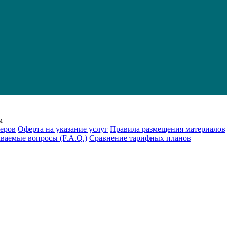
м
еров
Оферта на указание услуг
Правила размещения материалов
аваемые вопросы (F.A.Q.)
Cравнение тарифных планов