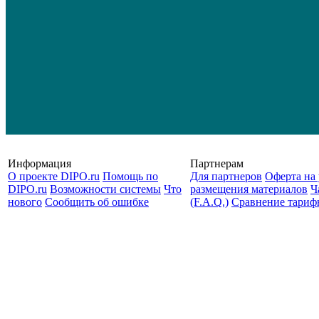
Информация
Партнерам
О проекте DIPO.ru
Помощь по
Для партнеров
Оферта на 
DIPO.ru
Возможности системы
Что
размещения материалов
Ч
нового
Сообщить об ошибке
(F.A.Q.)
Cравнение тариф