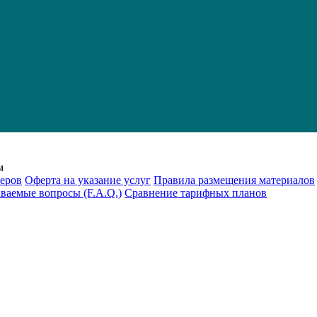
м
еров
Оферта на указание услуг
Правила размещения материалов
аваемые вопросы (F.A.Q.)
Cравнение тарифных планов