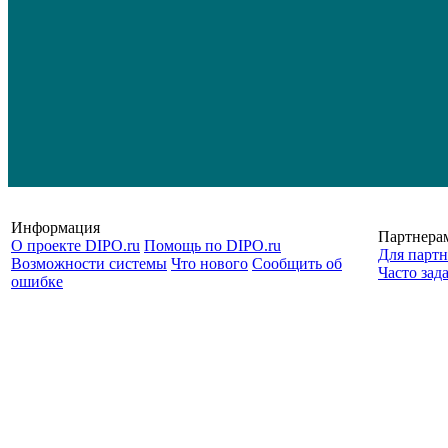
Информация
Партнера
О проекте DIPO.ru
Помощь по DIPO.ru
Для партн
Возможности системы
Что нового
Сообщить об
Часто зад
ошибке