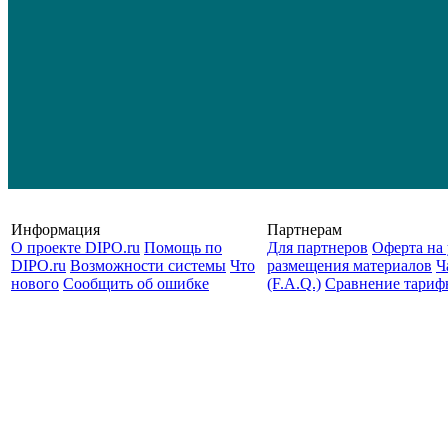
Информация
Партнерам
О проекте DIPO.ru
Помощь по
Для партнеров
Оферта на 
DIPO.ru
Возможности системы
Что
размещения материалов
Ч
нового
Сообщить об ошибке
(F.A.Q.)
Cравнение тариф