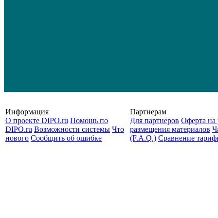
Информация
Партнерам
О проекте DIPO.ru
Помощь по
Для партнеров
Оферта на 
DIPO.ru
Возможности системы
Что
размещения материалов
Ч
нового
Сообщить об ошибке
(F.A.Q.)
Cравнение тариф