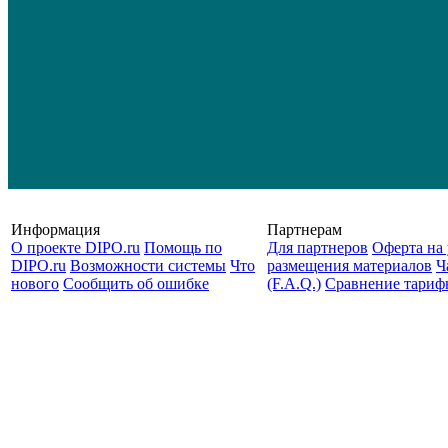
Информация
Партнерам
О проекте DIPO.ru
Помощь по
Для партнеров
Оферта на 
DIPO.ru
Возможности системы
Что
размещения материалов
Ч
нового
Сообщить об ошибке
(F.A.Q.)
Cравнение тариф