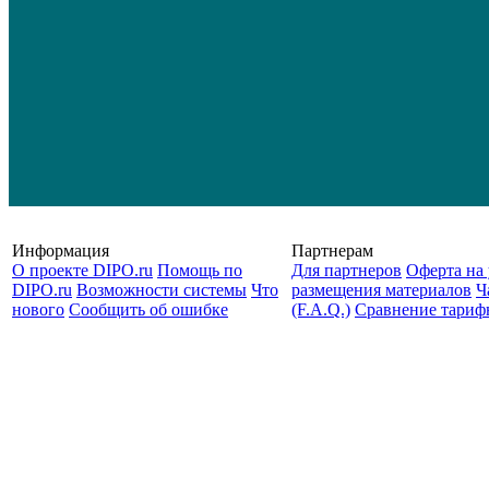
Информация
Партнерам
О проекте DIPO.ru
Помощь по
Для партнеров
Оферта на 
DIPO.ru
Возможности системы
Что
размещения материалов
Ч
нового
Сообщить об ошибке
(F.A.Q.)
Cравнение тариф