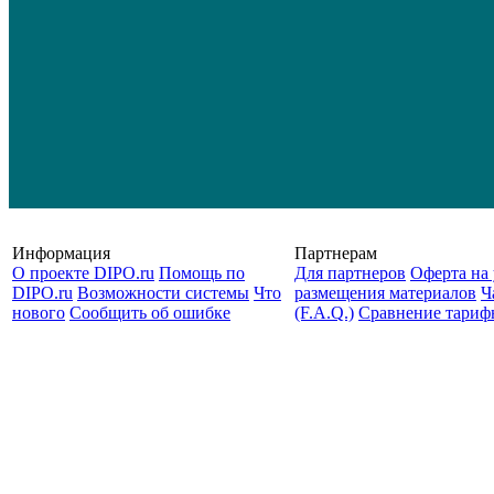
Информация
Партнерам
О проекте DIPO.ru
Помощь по
Для партнеров
Оферта на 
DIPO.ru
Возможности системы
Что
размещения материалов
Ч
нового
Сообщить об ошибке
(F.A.Q.)
Cравнение тариф