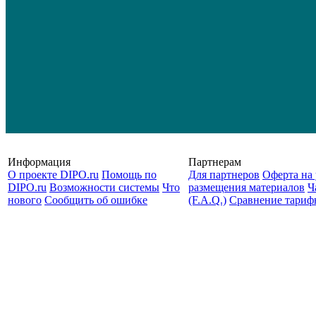
Информация
Партнерам
О проекте DIPO.ru
Помощь по
Для партнеров
Оферта на 
DIPO.ru
Возможности системы
Что
размещения материалов
Ч
нового
Сообщить об ошибке
(F.A.Q.)
Cравнение тариф