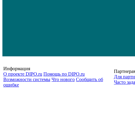
Информация
Партнера
О проекте DIPO.ru
Помощь по DIPO.ru
Для партн
Возможности системы
Что нового
Сообщить об
Часто зад
ошибке