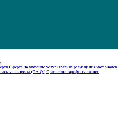
м
еров
Оферта на указание услуг
Правила размещения материалов
аваемые вопросы (F.A.Q.)
Cравнение тарифных планов