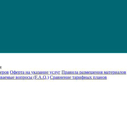
м
еров
Оферта на указание услуг
Правила размещения материалов
аваемые вопросы (F.A.Q.)
Cравнение тарифных планов