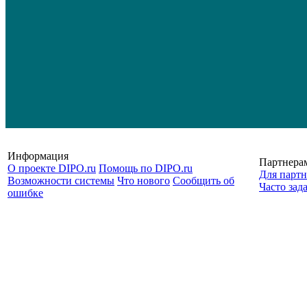
Информация
Партнера
О проекте DIPO.ru
Помощь по DIPO.ru
Для партн
Возможности системы
Что нового
Сообщить об
Часто зад
ошибке