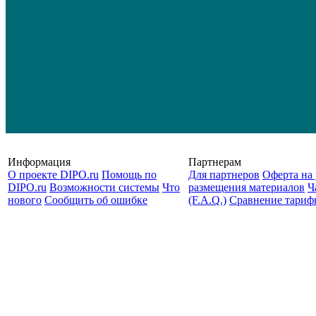
Информация
Партнерам
О проекте DIPO.ru
Помощь по
Для партнеров
Оферта на 
DIPO.ru
Возможности системы
Что
размещения материалов
Ч
нового
Сообщить об ошибке
(F.A.Q.)
Cравнение тариф