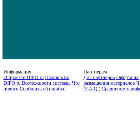
Информация
Партнерам
О проекте DIPO.ru
Помощь по
Для партнеров
Оферта на 
DIPO.ru
Возможности системы
Что
размещения материалов
Ч
нового
Сообщить об ошибке
(F.A.Q.)
Cравнение тариф