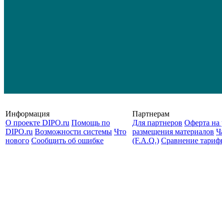
Информация
Партнерам
О проекте DIPO.ru
Помощь по
Для партнеров
Оферта на 
DIPO.ru
Возможности системы
Что
размещения материалов
Ч
нового
Сообщить об ошибке
(F.A.Q.)
Cравнение тариф