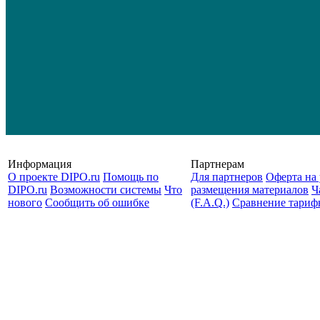
Информация
Партнерам
О проекте DIPO.ru
Помощь по
Для партнеров
Оферта на 
DIPO.ru
Возможности системы
Что
размещения материалов
Ч
нового
Сообщить об ошибке
(F.A.Q.)
Cравнение тариф