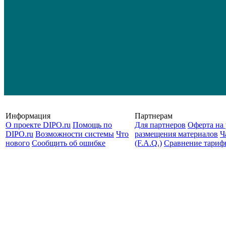
Информация
Партнерам
О проекте DIPO.ru
Помощь по
Для партнеров
Оферта на 
DIPO.ru
Возможности системы
Что
размещения материалов
Ч
нового
Сообщить об ошибке
(F.A.Q.)
Cравнение тариф