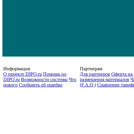
Информация
Партнерам
О проекте DIPO.ru
Помощь по
Для партнеров
Оферта на 
DIPO.ru
Возможности системы
Что
размещения материалов
Ч
нового
Сообщить об ошибке
(F.A.Q.)
Cравнение тариф