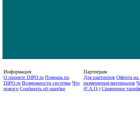
Информация
Партнерам
О проекте DIPO.ru
Помощь по
Для партнеров
Оферта на 
DIPO.ru
Возможности системы
Что
размещения материалов
Ч
нового
Сообщить об ошибке
(F.A.Q.)
Cравнение тариф