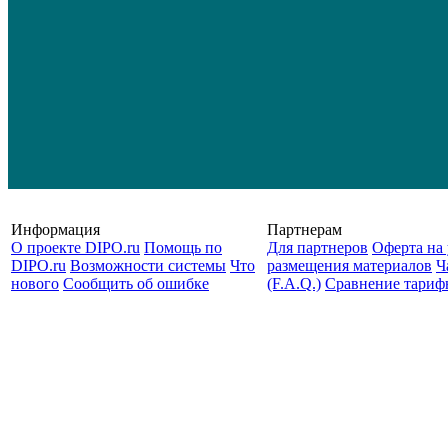
Информация
Партнерам
О проекте DIPO.ru
Помощь по
Для партнеров
Оферта на 
DIPO.ru
Возможности системы
Что
размещения материалов
Ч
нового
Сообщить об ошибке
(F.A.Q.)
Cравнение тариф