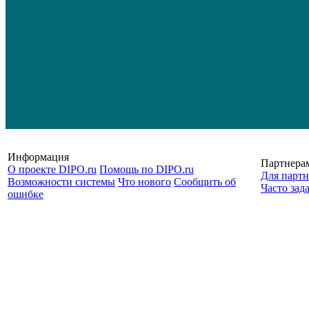
Информация
Партнера
О проекте DIPO.ru
Помощь по DIPO.ru
Для партн
Возможности системы
Что нового
Сообщить об
Часто зад
ошибке