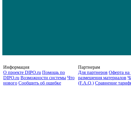
Информация
Партнерам
О проекте DIPO.ru
Помощь по
Для партнеров
Оферта на 
DIPO.ru
Возможности системы
Что
размещения материалов
Ч
нового
Сообщить об ошибке
(F.A.Q.)
Cравнение тариф