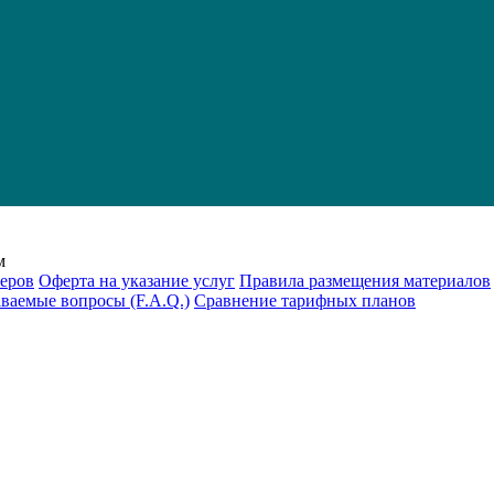
м
еров
Оферта на указание услуг
Правила размещения материалов
аваемые вопросы (F.A.Q.)
Cравнение тарифных планов