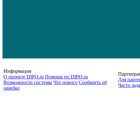
Информация
Партнера
О проекте DIPO.ru
Помощь по DIPO.ru
Для партн
Возможности системы
Что нового
Сообщить об
Часто зад
ошибке