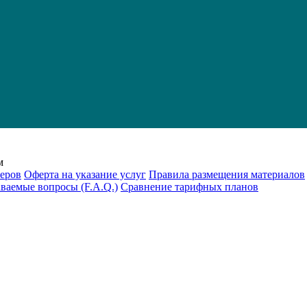
м
еров
Оферта на указание услуг
Правила размещения материалов
аваемые вопросы (F.A.Q.)
Cравнение тарифных планов