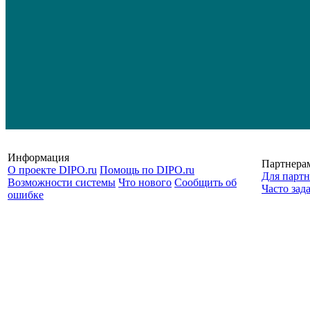
Информация
Партнера
О проекте DIPO.ru
Помощь по DIPO.ru
Для партн
Возможности системы
Что нового
Сообщить об
Часто зад
ошибке