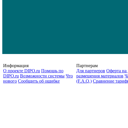
Информация
Партнерам
О проекте DIPO.ru
Помощь по
Для партнеров
Оферта на 
DIPO.ru
Возможности системы
Что
размещения материалов
Ч
нового
Сообщить об ошибке
(F.A.Q.)
Cравнение тариф